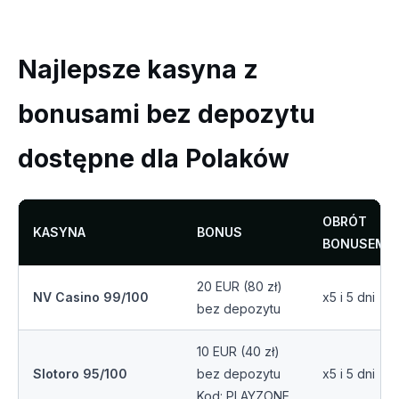
Najlepsze kasyna z
bonusami bez depozytu
dostępne dla Polaków
OBRÓT
KASYNA
BONUS
BONUSEM
20 EUR (80 zł)
NV Casino 99/100
x5 i 5 dni
bez depozytu
10 EUR (40 zł)
Slotoro 95/100
bez depozytu
x5 i 5 dni
Kod: PLAYZONE