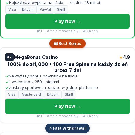
✓
Najszybsza wypłata na liście — średnio 18 minut
Visa
Bitcoin
PayPal
Skrill
Play Now →
18+ | Gamble responsibly | T&C Apply
🎰 Best Bonus
MegaBonus Casino
4.9
★
#2
100% do zł1,000 + 100 Free Spins na każdy dzień
przez 7 dni
✓
Najwyższy bonus powitalny na liście
✓
Live casino z 250+ stołami
✓
Zakłady sportowe + casino w jednej platformie
Visa
Mastercard
Bitcoin
Skrill
Play Now →
18+ | Gamble responsibly | T&C Apply
⚡ Fast Withdrawal