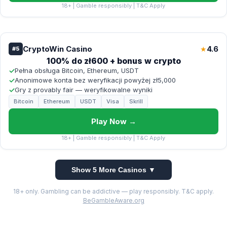
18+ | Gamble responsibly | T&C Apply
CryptoWin Casino
4.6
★
#5
100% do zł600 + bonus w crypto
✓
Pełna obsługa Bitcoin, Ethereum, USDT
✓
Anonimowe konta bez weryfikacji powyżej zł5,000
✓
Gry z provably fair — weryfikowalne wyniki
Bitcoin
Ethereum
USDT
Visa
Skrill
Play Now →
18+ | Gamble responsibly | T&C Apply
Show 5 More Casinos ▼
18+ only. Gambling can be addictive — play responsibly. T&C apply.
BeGambleAware.org