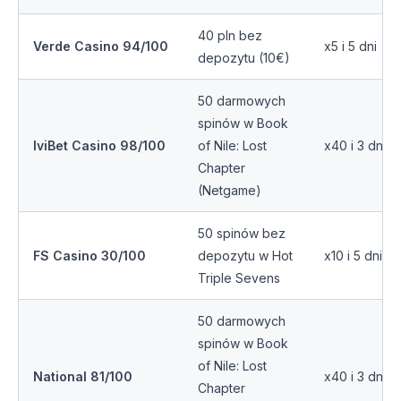
40 pln bez
Verde Casino 94/100
х5 i 5 dni
depozytu (10€)
50 darmowych
spinów w Book
IviBet Casino 98/100
of Nile: Lost
x40 i 3 dni
Chapter
(Netgame)
50 spinów bez
FS Casino 30/100
depozytu w Hot
x10 i 5 dni
Triple Sevens
50 darmowych
spinów w Book
of Nile: Lost
National 81/100
x40 i 3 dni
Chapter