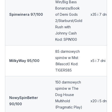
Win/Big Bass
Bonanza/Book
Spinwinera 97/100
of Demi Gods
x35 i 7 dni
2/Starburst/Gold
Rush with
Johnny Cash
Kod: SPIN100
85 darmowych
spinów w Mist
MilkyWay 95/100
x5 i 7 dni
(Mascot) Kod:
TIGERS85
150 darmowych
spinów w The
Dog House
NowySpinBetter
Multihold
x20 i 5 dni
90/100
(Pragmatic Play)