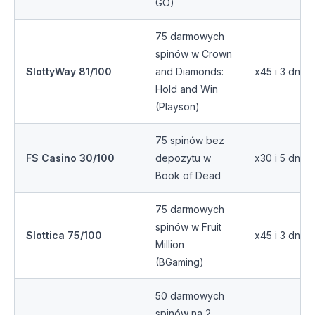
GO)
75 darmowych
spinów w Crown
SlottyWay 81/100
and Diamonds:
x45 i 3 dni
Hold and Win
(Playson)
75 spinów bez
FS Casino 30/100
depozytu w
x30 i 5 dni
Book of Dead
75 darmowych
spinów w Fruit
Slottica 75/100
x45 i 3 dni
Million
(BGaming)
50 darmowych
spinów na 2