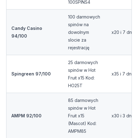
100SPINS4
100 darmowych
spinów na
Candy Casino
dowolnym
x20 i 7 dni
94/100
slocie za
rejestrację
25 darmowych
spinów w Hot
Spingreen 97/100
x35 i 7 dni
Fruit x15 Kod:
HO25T
85 darmowych
spinów w Hot
AMPM 92/100
Fruit x15
x30 i 3 dni
(Mascot) Kod:
AMPM85