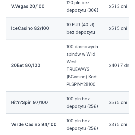
120 pln bez
V.Vegas 20/100
x5 i 3 dni
depozytu (30€)
10 EUR (40 zł)
IceCasino 82/100
x5 i 5 dni
bez depozytu
100 darmowych
spinów w Wild
West
20Bet 80/100
x40 i 7 dni
TRUEWAYS
(BGaming) Kod:
PLSPINY2B100
100 pln bez
Hit'n'Spin 97/100
x5 i 5 dni
depozytu (25€)
100 pln bez
Verde Casino 94/100
x3 i 5 dni
depozytu (25€)