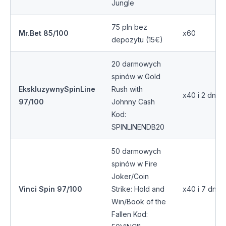
Jungle
75 pln bez
Mr.Bet 85/100
x60
depozytu (15€)
20 darmowych
spinów w Gold
EkskluzywnySpinLine
Rush with
x40 i 2 dni
97/100
Johnny Cash
Kod:
SPINLINENDB20
50 darmowych
spinów w Fire
Joker/Coin
Vinci Spin 97/100
Strike: Hold and
x40 i 7 dni
Win/Book of the
Fallen Kod: