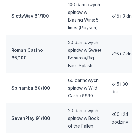
100 darmowych
spinów w
SlottyWay 81/100
x45 i 3 dni
Blazing Wins: 5
lines (Playson)
20 darmowych
Roman Casino
spinów w Sweet
x35 i 7 dni
85/100
Bonanza/Big
Bass Splash
60 darmowych
x45 i 30
Spinamba 80/100
spinów w Wild
dni
Cash x9990
20 darmowych
x60 i 24
SevenPlay 91/100
spinów w Book
godziny
of the Fallen